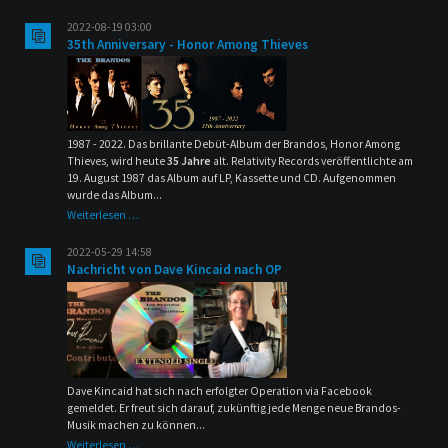
2022-08-19 03:00
35th Anniversary - Honor Among Thieves
1987 - 2022. Das brillante Debüt-Album der Brandos, Honor Among
Thieves, wird heute
35 Jahre
alt. Relativity Records veröffentlichte am
19. August 1987 das Album auf LP, Kassette und CD. Aufgenommen
wurde das Album...
35th
Weiterlesen …
Anniversary
-
2022-05-29 14:58
Honor
Nachricht von Dave Kincaid nach OP
Among
Thieves
Dave Kincaid hat sich nach erfolgter Operation via Facebook
gemeldet. Er freut sich darauf, zukünftig jede Menge neue Brandos-
Musik machen zu können...
Nachricht
Weiterlesen …