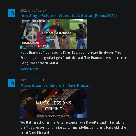
von
Dave
2020-04-24 18:57
Kincaid
New Single Release - Woodstock Guitar (Remix 2020)
nach
OP
Hallo Brandos Freunde und Fans. Es gibt eine neue Single von The
Brandos, einen großartigen Remix des auf "Los Brandos" erschienenen
Song "Woodstock Guitar"...
New
Weiterlesen …
Single
Release
2020-03-16 19:15
-
Music lessons online with Dave Kincaid
Woodstock
Guitar
(Remix
2020)
Wolltet Ihr schon immer Gitarre spielen wie Dave Kincaid? Hier gibt's
die Music lessons online for guitar, mandolin, banjo and bass with the
great Dave Kincaid...