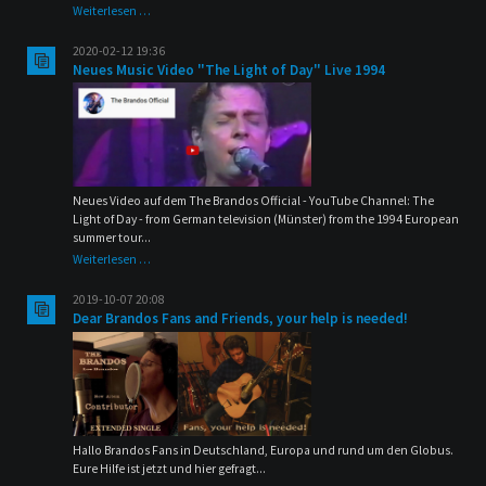
Music
Weiterlesen …
lessons
online
2020-02-12 19:36
with
Neues Music Video "The Light of Day" Live 1994
Dave
Kincaid
Neues Video auf dem The Brandos Official - YouTube Channel:
The
Light of Day - from German television (Münster) from the 1994 European
summer tour...
Neues
Weiterlesen …
Music
Video
2019-10-07 20:08
"The
Dear Brandos Fans and Friends, your help is needed!
Light
of
Day"
Live
1994
Hallo Brandos Fans in Deutschland, Europa und rund um den Globus.
Eure Hilfe ist jetzt und hier gefragt...